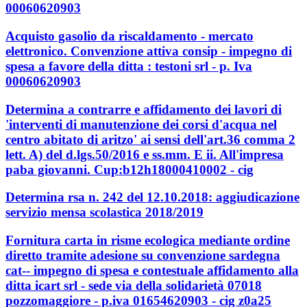
00060620903
Acquisto gasolio da riscaldamento - mercato
elettronico. Convenzione attiva consip - impegno di
spesa a favore della ditta : testoni srl - p. Iva
00060620903
Determina a contrarre e affidamento dei lavori di
'interventi di manutenzione dei corsi d'acqua nel
centro abitato di aritzo' ai sensi dell'art.36 comma 2
lett. A) del d.lgs.50/2016 e ss.mm. E ii. All'impresa
paba giovanni. Cup:b12h18000410002 - cig
Determina rsa n. 242 del 12.10.2018: aggiudicazione
servizio mensa scolastica 2018/2019
Fornitura carta in risme ecologica mediante ordine
diretto tramite adesione su convenzione sardegna
cat-- impegno di spesa e contestuale affidamento alla
ditta icart srl - sede via della solidarietà 07018
pozzomaggiore - p.iva 01654620903 - cig z0a25