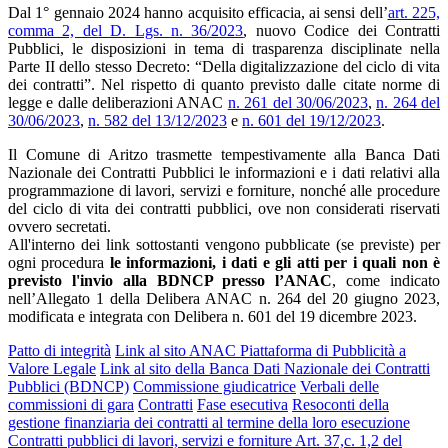
Dal 1° gennaio 2024 hanno acquisito efficacia, ai sensi dell’
art. 225,
comma 2, del D. Lgs. n. 36/2023
, nuovo Codice dei Contratti
Pubblici, le disposizioni in tema di trasparenza disciplinate nella
Parte II dello stesso Decreto: “Della digitalizzazione del ciclo di vita
dei contratti”. Nel rispetto di quanto previsto dalle citate norme di
legge e dalle deliberazioni ANAC
n. 261 del 30/06/2023
,
n. 264 del
30/06/2023
,
n. 582 del 13/12/2023
e
n. 601 del 19/12/2023
.
Il Comune di Aritzo trasmette tempestivamente alla Banca Dati
Nazionale dei Contratti Pubblici le informazioni e i dati relativi alla
programmazione di lavori, servizi e forniture, nonché alle procedure
del ciclo di vita dei contratti pubblici, ove non considerati riservati
ovvero secretati.
All'interno dei link sottostanti vengono pubblicate (se previste) per
ogni procedura
le informazioni, i dati e gli atti per i quali non è
previsto l'invio alla BDNCP presso l’ANAC
, come indicato
nell’Allegato 1 della Delibera ANAC n. 264 del 20 giugno 2023,
modificata e integrata con Delibera n. 601 del 19 dicembre 2023.
Patto di integrità
Link al sito ANAC Piattaforma di Pubblicità a
Valore Legale
Link al sito della Banca Dati Nazionale dei Contratti
Pubblici (BDNCP)
Commissione giudicatrice
Verbali delle
commissioni di gara
Contratti
Fase esecutiva
Resoconti della
gestione finanziaria dei contratti al termine della loro esecuzione
Contratti pubblici di lavori, servizi e forniture Art. 37,c. 1,2 del