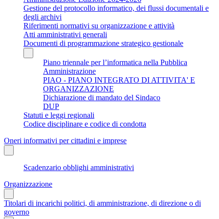
Gestione del protocollo informatico, dei flussi documentali e
degli archivi
Riferimenti normativi su organizzazione e attività
Atti amministrativi generali
Documenti di programmazione strategico gestionale
Piano triennale per l’informatica nella Pubblica
Amministrazione
PIAO - PIANO INTEGRATO DI ATTIVITA' E
ORGANIZZAZIONE
Dichiarazione di mandato del Sindaco
DUP
Statuti e leggi regionali
Codice disciplinare e codice di condotta
Oneri informativi per cittadini e imprese
Scadenzario obblighi amministrativi
Organizzazione
Titolari di incarichi politici, di amministrazione, di direzione o di
governo