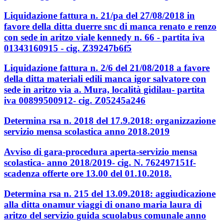
Liquidazione fattura n. 21/pa del 27/08/2018 in
favore della ditta duerre snc di manca renato e renzo
con sede in aritzo viale kennedy n. 66 - partita iva
01343160915 - cig. Z39247b6f5
Liquidazione fattura n. 2/6 del 21/08/2018 a favore
della ditta materiali edili manca igor salvatore con
sede in aritzo via a. Mura, località gidilau- partita
iva 00899500912- cig. Z05245a246
Determina rsa n. 2018 del 17.9.2018: organizzazione
servizio mensa scolastica anno 2018.2019
Avviso di gara-procedura aperta-servizio mensa
scolastica- anno 2018/2019- cig. N. 762497151f-
scadenza offerte ore 13.00 del 01.10.2018.
Determina rsa n. 215 del 13.09.2018: aggiudicazione
alla ditta onamur viaggi di onano maria laura di
aritzo del servizio guida scuolabus comunale anno