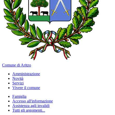
Comune di Aritzo
Amministrazione
Novità
Servizi
Vivere il comune
Famiglia
Accesso all'informazione
Assistenza agli invalidi
Tutti gli argomenti...