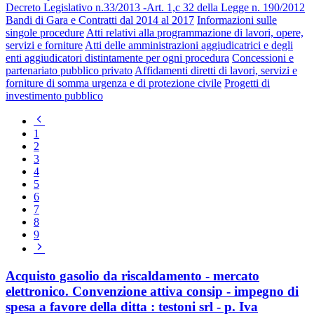
Decreto Legislativo n.33/2013 -Art. 1,c 32 della Legge n. 190/2012
Bandi di Gara e Contratti dal 2014 al 2017
Informazioni sulle
singole procedure
Atti relativi alla programmazione di lavori, opere,
servizi e forniture
Atti delle amministrazioni aggiudicatrici e degli
enti aggiudicatori distintamente per ogni procedura
Concessioni e
partenariato pubblico privato
Affidamenti diretti di lavori, servizi e
forniture di somma urgenza e di protezione civile
Progetti di
investimento pubblico
Pagina
precedente
1
2
3
4
5
6
7
8
9
Pagina
successiva
Acquisto gasolio da riscaldamento - mercato
elettronico. Convenzione attiva consip - impegno di
spesa a favore della ditta : testoni srl - p. Iva