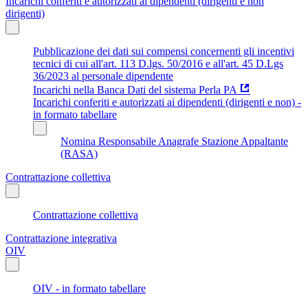
Incarichi conferiti e autorizzati ai dipendenti (dirigenti e non
dirigenti)
Pubblicazione dei dati sui compensi concernenti gli incentivi
tecnici di cui all'art. 113 D.lgs. 50/2016 e all'art. 45 D.Lgs
36/2023 al personale dipendente
Incarichi nella Banca Dati del sistema Perla PA
Incarichi conferiti e autorizzati ai dipendenti (dirigenti e non) -
in formato tabellare
Nomina Responsabile Anagrafe Stazione Appaltante
(RASA)
Contrattazione collettiva
Contrattazione collettiva
Contrattazione integrativa
OIV
OIV - in formato tabellare