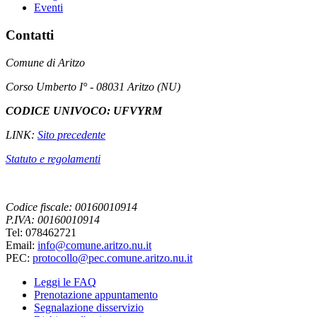
Eventi
Contatti
Comune di Aritzo
Corso Umberto I° - 08031 Aritzo (NU)
CODICE UNIVOCO: UFVYRM
LINK:
Sito precedente
Statuto e regolamenti
Codice fiscale: 00160010914
P.IVA: 00160010914
Tel: 078462721
Email:
info@comune.aritzo.nu.it
PEC:
protocollo@pec.comune.aritzo.nu.it
Leggi le FAQ
Prenotazione appuntamento
Segnalazione disservizio