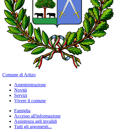
Comune di Aritzo
Amministrazione
Novità
Servizi
Vivere il comune
Famiglia
Accesso all'informazione
Assistenza agli invalidi
Tutti gli argomenti...