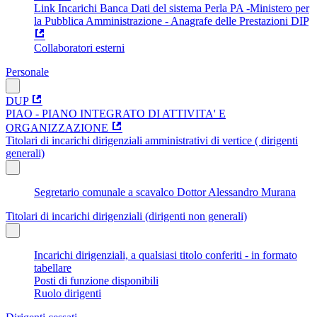
Link Incarichi Banca Dati del sistema Perla PA -Ministero per
la Pubblica Amministrazione - Anagrafe delle Prestazioni DIP
Collaboratori esterni
Personale
DUP
PIAO - PIANO INTEGRATO DI ATTIVITA' E
ORGANIZZAZIONE
Titolari di incarichi dirigenziali amministrativi di vertice ( dirigenti
generali)
Segretario comunale a scavalco Dottor Alessandro Murana
Titolari di incarichi dirigenziali (dirigenti non generali)
Incarichi dirigenziali, a qualsiasi titolo conferiti - in formato
tabellare
Posti di funzione disponibili
Ruolo dirigenti