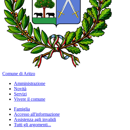
Comune di Aritzo
Amministrazione
Novità
Servizi
Vivere il comune
Famiglia
Accesso all'informazione
Assistenza agli invalidi
Tutti gli argomenti...