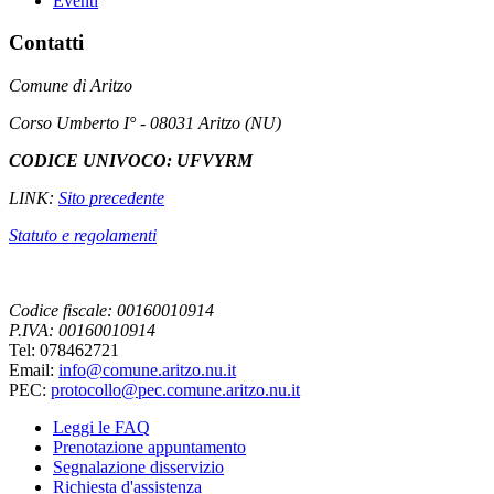
Eventi
Contatti
Comune di Aritzo
Corso Umberto I° - 08031 Aritzo (NU)
CODICE UNIVOCO: UFVYRM
LINK:
Sito precedente
Statuto e regolamenti
Codice fiscale: 00160010914
P.IVA: 00160010914
Tel: 078462721
Email:
info@comune.aritzo.nu.it
PEC:
protocollo@pec.comune.aritzo.nu.it
Leggi le FAQ
Prenotazione appuntamento
Segnalazione disservizio
Richiesta d'assistenza