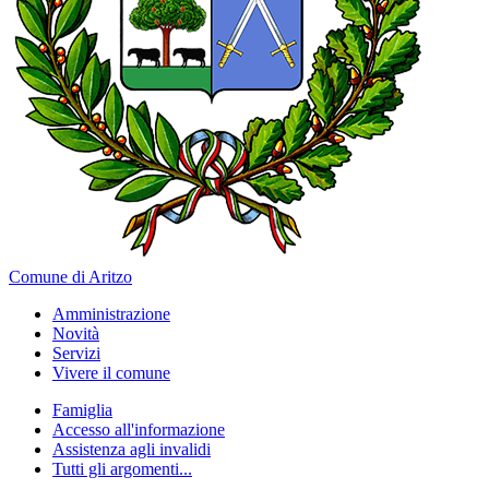
Comune di Aritzo
Amministrazione
Novità
Servizi
Vivere il comune
Famiglia
Accesso all'informazione
Assistenza agli invalidi
Tutti gli argomenti...