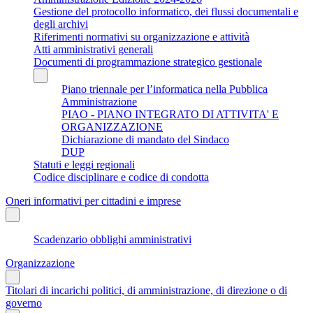
Gestione del protocollo informatico, dei flussi documentali e
degli archivi
Riferimenti normativi su organizzazione e attività
Atti amministrativi generali
Documenti di programmazione strategico gestionale
Piano triennale per l’informatica nella Pubblica
Amministrazione
PIAO - PIANO INTEGRATO DI ATTIVITA' E
ORGANIZZAZIONE
Dichiarazione di mandato del Sindaco
DUP
Statuti e leggi regionali
Codice disciplinare e codice di condotta
Oneri informativi per cittadini e imprese
Scadenzario obblighi amministrativi
Organizzazione
Titolari di incarichi politici, di amministrazione, di direzione o di
governo