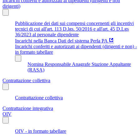
Incarichi conferiti e autorizzati ai dipendenti (dirigenti e non
dirigenti)
Pubblicazione dei dati sui compensi concernenti gli incentivi
tecnici di cui all'art. 113 D.lgs. 50/2016 e all'art. 45 D.Lgs
36/2023 al personale dipendente
Incarichi nella Banca Dati del sistema Perla PA
Incarichi conferiti e autorizzati ai dipendenti (dirigenti e non) -
in formato tabellare
Nomina Responsabile Anagrafe Stazione Appaltante
(RASA)
Contrattazione collettiva
Contrattazione collettiva
Contrattazione integrativa
OIV
OIV - in formato tabellare