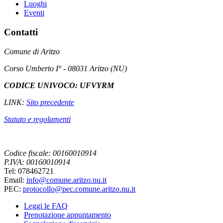
Luoghi
Eventi
Contatti
Comune di Aritzo
Corso Umberto I° - 08031 Aritzo (NU)
CODICE UNIVOCO: UFVYRM
LINK:
Sito precedente
Statuto e regolamenti
Codice fiscale: 00160010914
P.IVA: 00160010914
Tel: 078462721
Email:
info@comune.aritzo.nu.it
PEC:
protocollo@pec.comune.aritzo.nu.it
Leggi le FAQ
Prenotazione appuntamento