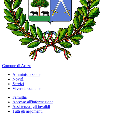
Comune di Aritzo
Amministrazione
Novità
Servizi
Vivere il comune
Famiglia
Accesso all'informazione
Assistenza agli invalidi
Tutti gli argomenti...