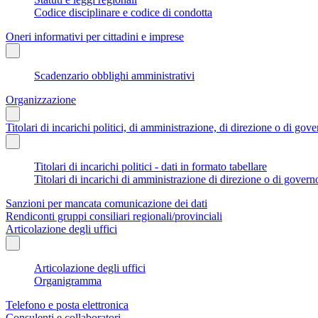
Codice disciplinare e codice di condotta
Oneri informativi per cittadini e imprese
Scadenzario obblighi amministrativi
Organizzazione
Titolari di incarichi politici, di amministrazione, di direzione o di gov
Titolari di incarichi politici - dati in formato tabellare
Titolari di incarichi di amministrazione di direzione o di govern
Sanzioni per mancata comunicazione dei dati
Rendiconti gruppi consiliari regionali/provinciali
Articolazione degli uffici
Articolazione degli uffici
Organigramma
Telefono e posta elettronica
Consulenti e collaboratori