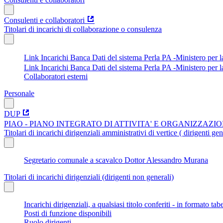
Consulenti e collaboratori
Titolari di incarichi di collaborazione o consulenza
Link Incarichi Banca Dati del sistema Perla PA -Ministero per
Link Incarichi Banca Dati del sistema Perla PA -Ministero per 
Collaboratori esterni
Personale
DUP
PIAO - PIANO INTEGRATO DI ATTIVITA' E ORGANIZZAZI
Titolari di incarichi dirigenziali amministrativi di vertice ( dirigenti gen
Segretario comunale a scavalco Dottor Alessandro Murana
Titolari di incarichi dirigenziali (dirigenti non generali)
Incarichi dirigenziali, a qualsiasi titolo conferiti - in formato tab
Posti di funzione disponibili
Ruolo dirigenti