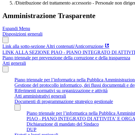
/
Distribuzione del trattamento accessorio - Personale non dirige
Amministrazione Trasparente
Espandi Menu
Disposizioni generali
Link alla sotto-sezione Altri contenuti/Anticorruzione
LINK ALLA SEZIONE PIAO - PIANO INTEGRATO DI ATTIV
Piano triennale per prevenzione della corruzione e della trasparenza
Atti generali
Piano triennale per l’informatica nella Pubblica Amministrazi
Gestione del protocollo informatico, dei flussi documentali e deg
Riferimenti normativi su organizzazione e attività
Atti amministrativi generali
Documenti di programmazione strategico gestionale
Piano triennale per l’informatica nella Pubblica Amminis
PIAO - PIANO INTEGRATO DI ATTIVITA' E OR
Dichiarazione di mandato del Sindaco
DUP
Statuti e leggi regionali