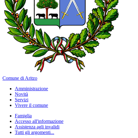
Comune di Aritzo
Amministrazione
Novità
Servizi
Vivere il comune
Famiglia
Accesso all'informazione
Assistenza agli invalidi
Tutti gli argomenti...