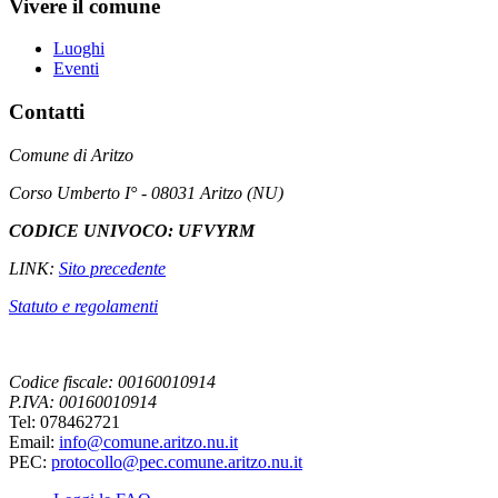
Vivere il comune
Luoghi
Eventi
Contatti
Comune di Aritzo
Corso Umberto I° - 08031 Aritzo (NU)
CODICE UNIVOCO: UFVYRM
LINK:
Sito precedente
Statuto e regolamenti
Codice fiscale: 00160010914
P.IVA: 00160010914
Tel: 078462721
Email:
info@comune.aritzo.nu.it
PEC:
protocollo@pec.comune.aritzo.nu.it