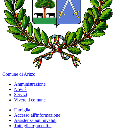
Comune di Aritzo
Amministrazione
Novità
Servizi
Vivere il comune
Famiglia
Accesso all'informazione
Assistenza agli invalidi
Tutti gli argomenti...