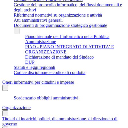
Gestione del protocollo informatico, dei flussi documentali e
degli archivi
Riferimenti normativi su organizzazione e attività
Atti amministrativi generali
Documenti di programmazione strategico gestionale
Piano triennale per l’informatica nella Pubblica
Amministrazione
PIAO - PIANO INTEGRATO DI ATTIVITA' E
ORGANIZZAZIONE
Dichiarazione di mandato del Sindaco
DUP
Statuti e leggi regionali
Codice disciplinare e codice di condotta
Oneri informativi per cittadini e imprese
Scadenzario obblighi amministrativi
Organizzazione
Titolari di incarichi politici, di amministrazione, di direzione o di
governo