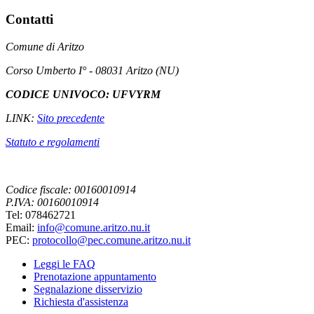
Contatti
Comune di Aritzo
Corso Umberto I° - 08031 Aritzo (NU)
CODICE UNIVOCO: UFVYRM
LINK:
Sito precedente
Statuto e regolamenti
Codice fiscale: 00160010914
P.IVA: 00160010914
Tel: 078462721
Email:
info@comune.aritzo.nu.it
PEC:
protocollo@pec.comune.aritzo.nu.it
Leggi le FAQ
Prenotazione appuntamento
Segnalazione disservizio
Richiesta d'assistenza