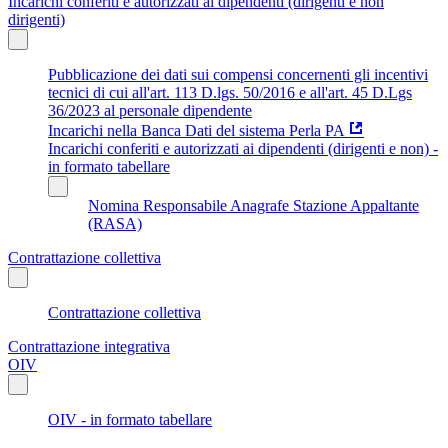
Incarichi conferiti e autorizzati ai dipendenti (dirigenti e non
dirigenti)
Pubblicazione dei dati sui compensi concernenti gli incentivi
tecnici di cui all'art. 113 D.lgs. 50/2016 e all'art. 45 D.Lgs
36/2023 al personale dipendente
Incarichi nella Banca Dati del sistema Perla PA
Incarichi conferiti e autorizzati ai dipendenti (dirigenti e non) -
in formato tabellare
Nomina Responsabile Anagrafe Stazione Appaltante
(RASA)
Contrattazione collettiva
Contrattazione collettiva
Contrattazione integrativa
OIV
OIV - in formato tabellare