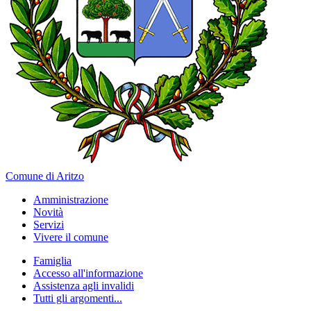
Comune di Aritzo
Amministrazione
Novità
Servizi
Vivere il comune
Famiglia
Accesso all'informazione
Assistenza agli invalidi
Tutti gli argomenti...