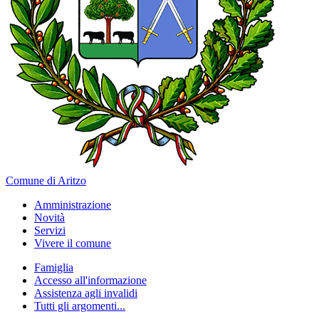
Comune di Aritzo
Amministrazione
Novità
Servizi
Vivere il comune
Famiglia
Accesso all'informazione
Assistenza agli invalidi
Tutti gli argomenti...