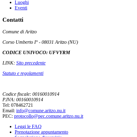
Luoghi
Eventi
Contatti
Comune di Aritzo
Corso Umberto I° - 08031 Aritzo (NU)
CODICE UNIVOCO: UFVYRM
LINK:
Sito precedente
Statuto e regolamenti
Codice fiscale: 00160010914
P.IVA: 00160010914
Tel: 078462721
Email:
info@comune.aritzo.nu.it
PEC:
protocollo@pec.comune.aritzo.nu.it
Leggi le FAQ
Prenotazione appuntamento