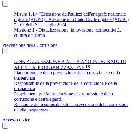
Misura 1.4.4 "Estensione dell'utilizzi dell'anagrafe nazionale
digitale (ANPR) - Adesione allo Stato Civile digitale (ANSC)
" - COMUNI - Luglio 2024
Missione 1 - Digitalizzazione, innovazione, competitività,
cultura e turismo
Prevenzione della Corruzione
LINK ALLA SEZIONE PIAO - PIANO INTEGRATO DI
ATTIVITA' E ORGANIZZAZIONE
Piano triennale della prevenzione della corruzione e della
trasparenza
Responsabile della prevenzione della corruzione e della
trasparenza
Regolamenti per la prevenzione e la repressione della
corruzione e dell'illegalità
Relazione del responsabile della prevenzione della corruzione
e della trasparenza
Accesso civico