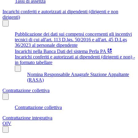
Tassi di assenza
Incarichi conferiti e autorizzati ai dipendenti (dirigenti e non
dirigenti)
Pubblicazione dei dati sui compensi concernenti gli incentivi
tecnici di cui all'art. 113 D.lgs. 50/2016 e all'art. 45 D.Lgs
36/2023 al personale dipendente
Incarichi nella Banca Dati del sistema Perla PA
Incarichi conferiti e autorizzati ai dipendenti (dirigenti e non) -
in formato tabellare
Nomina Responsabile Anagrafe Stazione Appaltante
(RASA)
Contrattazione collettiva
Contrattazione collettiva
Contrattazione integrativa
OIV