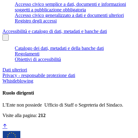
Accesso civico semplice a dati, documenti e informazioni
soggetti a pubblicazione obbligatoria
Accesso civico generalizzato a dati e documenti ulteriori
Registro degli accessi
Accessibilità e catalogo di dati, metadati e banche dati
Catalogo dei dati, metadati e della banche dati
Regolamenti
Obiettivi di accessibilità
Dati ulteriori
Privacy - responsabile protezione dati
Whistleblowing
Ruolo dirigenti
L'Ente non possiede Ufficio di Staff o Segreteria del Sindaco.
Visite alla pagina:
212