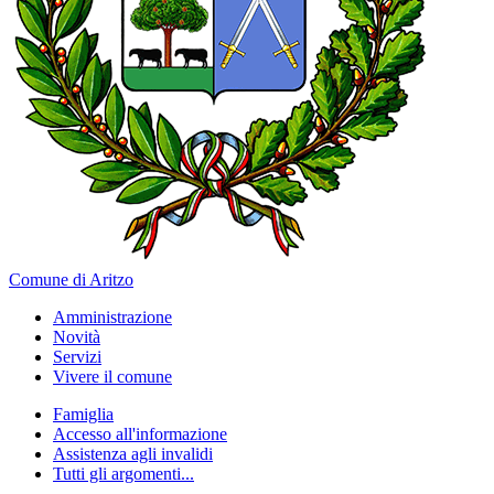
Comune di Aritzo
Amministrazione
Novità
Servizi
Vivere il comune
Famiglia
Accesso all'informazione
Assistenza agli invalidi
Tutti gli argomenti...