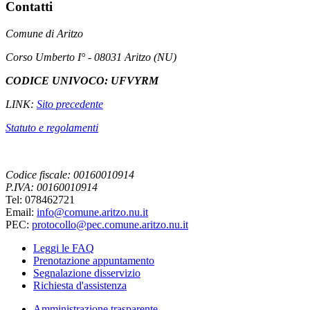
Contatti
Comune di Aritzo
Corso Umberto I° - 08031 Aritzo (NU)
CODICE UNIVOCO: UFVYRM
LINK:
Sito precedente
Statuto e regolamenti
Codice fiscale: 00160010914
P.IVA: 00160010914
Tel: 078462721
Email:
info@comune.aritzo.nu.it
PEC:
protocollo@pec.comune.aritzo.nu.it
Leggi le FAQ
Prenotazione appuntamento
Segnalazione disservizio
Richiesta d'assistenza
Amministrazione trasparente