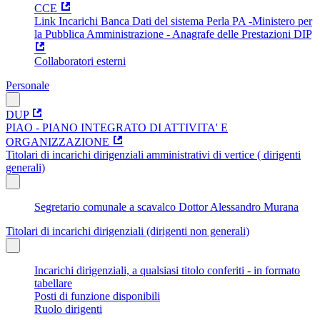
CCE
Link Incarichi Banca Dati del sistema Perla PA -Ministero per
la Pubblica Amministrazione - Anagrafe delle Prestazioni DIP
Collaboratori esterni
Personale
DUP
PIAO - PIANO INTEGRATO DI ATTIVITA' E
ORGANIZZAZIONE
Titolari di incarichi dirigenziali amministrativi di vertice ( dirigenti
generali)
Segretario comunale a scavalco Dottor Alessandro Murana
Titolari di incarichi dirigenziali (dirigenti non generali)
Incarichi dirigenziali, a qualsiasi titolo conferiti - in formato
tabellare
Posti di funzione disponibili
Ruolo dirigenti