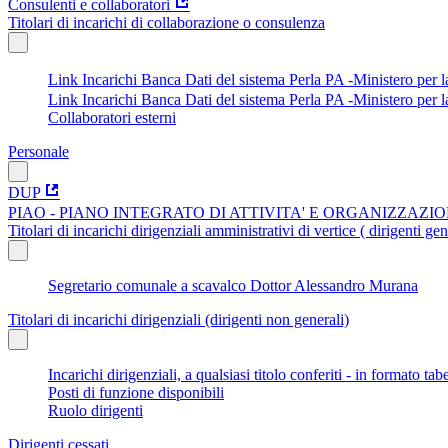
Consulenti e collaboratori
Titolari di incarichi di collaborazione o consulenza
Link Incarichi Banca Dati del sistema Perla PA -Ministero per
Link Incarichi Banca Dati del sistema Perla PA -Ministero per 
Collaboratori esterni
Personale
DUP
PIAO - PIANO INTEGRATO DI ATTIVITA' E ORGANIZZAZI
Titolari di incarichi dirigenziali amministrativi di vertice ( dirigenti gen
Segretario comunale a scavalco Dottor Alessandro Murana
Titolari di incarichi dirigenziali (dirigenti non generali)
Incarichi dirigenziali, a qualsiasi titolo conferiti - in formato tab
Posti di funzione disponibili
Ruolo dirigenti
Dirigenti cessati