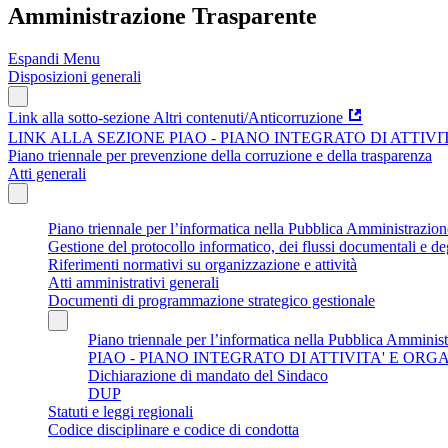
Amministrazione Trasparente
Espandi Menu
Disposizioni generali
Link alla sotto-sezione Altri contenuti/Anticorruzione
LINK ALLA SEZIONE PIAO - PIANO INTEGRATO DI ATTIV
Piano triennale per prevenzione della corruzione e della trasparenza
Atti generali
Piano triennale per l’informatica nella Pubblica Amministrazi
Gestione del protocollo informatico, dei flussi documentali e deg
Riferimenti normativi su organizzazione e attività
Atti amministrativi generali
Documenti di programmazione strategico gestionale
Piano triennale per l’informatica nella Pubblica Amminis
PIAO - PIANO INTEGRATO DI ATTIVITA' E OR
Dichiarazione di mandato del Sindaco
DUP
Statuti e leggi regionali
Codice disciplinare e codice di condotta