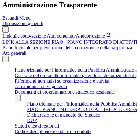
Amministrazione Trasparente
Espandi Menu
Disposizioni generali
Link alla sotto-sezione Altri contenuti/Anticorruzione
LINK ALLA SEZIONE PIAO - PIANO INTEGRATO DI ATTIV
Piano triennale per prevenzione della corruzione e della trasparenza
Atti generali
Piano triennale per l’informatica nella Pubblica Amministrazi
Gestione del protocollo informatico, dei flussi documentali e deg
Riferimenti normativi su organizzazione e attività
Atti amministrativi generali
Documenti di programmazione strategico gestionale
Piano triennale per l’informatica nella Pubblica Amminis
PIAO - PIANO INTEGRATO DI ATTIVITA' E OR
Dichiarazione di mandato del Sindaco
DUP
Statuti e leggi regionali
Codice disciplinare e codice di condotta