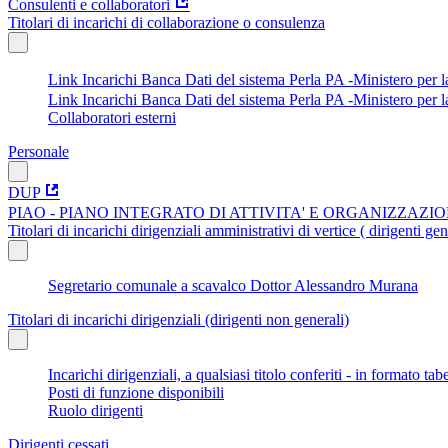
Consulenti e collaboratori
Titolari di incarichi di collaborazione o consulenza
Link Incarichi Banca Dati del sistema Perla PA -Ministero per
Link Incarichi Banca Dati del sistema Perla PA -Ministero per 
Collaboratori esterni
Personale
DUP
PIAO - PIANO INTEGRATO DI ATTIVITA' E ORGANIZZAZI
Titolari di incarichi dirigenziali amministrativi di vertice ( dirigenti gen
Segretario comunale a scavalco Dottor Alessandro Murana
Titolari di incarichi dirigenziali (dirigenti non generali)
Incarichi dirigenziali, a qualsiasi titolo conferiti - in formato tab
Posti di funzione disponibili
Ruolo dirigenti
Dirigenti cessati