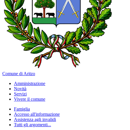
Comune di Aritzo
Amministrazione
Novità
Servizi
Vivere il comune
Famiglia
Accesso all'informazione
Assistenza agli invalidi
Tutti gli argomenti...