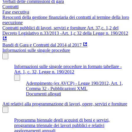
Verbali delle commissioni di gara
Contratti
Fase esecutiva
Resoconti della gestione finanziaria dei contratti al termine della loro
esecuzione
Contratti pubblici di lavori, servizi e forniture Art. 37,c. 1,2 del
Decreto Legislativo n.33/2013 -Art. 1,c 32 della Legge n. 190/2012
Bandi di Gara e Contratti dal 2014 al 2017
Informazioni sulle singole procedure
Informazioni sulle singole procedure in formato tabellare -
Art. 1, c. 32, Legge n. 190/2012
Adempimento (ex AVCP) - Legge 190/2012, Art. 1,
Comma 32 - Pubblicazioni XML
Documenti allegati
Atti relativi alla programmazione di lavori, opere, servizi e forniture
Programma biennale degli acquisti di beni e servizi,
programma triennale dei lavori pubblici e relativi
aggiornamenti annuali