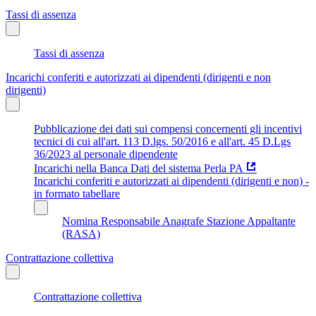
Tassi di assenza
Tassi di assenza
Incarichi conferiti e autorizzati ai dipendenti (dirigenti e non
dirigenti)
Pubblicazione dei dati sui compensi concernenti gli incentivi
tecnici di cui all'art. 113 D.lgs. 50/2016 e all'art. 45 D.Lgs
36/2023 al personale dipendente
Incarichi nella Banca Dati del sistema Perla PA
Incarichi conferiti e autorizzati ai dipendenti (dirigenti e non) -
in formato tabellare
Nomina Responsabile Anagrafe Stazione Appaltante
(RASA)
Contrattazione collettiva
Contrattazione collettiva