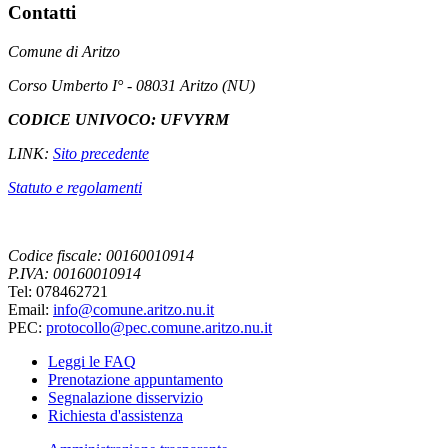
Contatti
Comune di Aritzo
Corso Umberto I° - 08031 Aritzo (NU)
CODICE UNIVOCO: UFVYRM
LINK:
Sito precedente
Statuto e regolamenti
Codice fiscale: 00160010914
P.IVA: 00160010914
Tel: 078462721
Email:
info@comune.aritzo.nu.it
PEC:
protocollo@pec.comune.aritzo.nu.it
Leggi le FAQ
Prenotazione appuntamento
Segnalazione disservizio
Richiesta d'assistenza