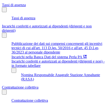
Tassi di assenza
Tassi di assenza
Incarichi conferiti e autorizzati ai dipendenti (dirigenti e non
dirigenti)
Pubblicazione dei dati sui compensi concernenti gli incentivi
tecnici di cui all'art. 113 D.lgs. 50/2016 e all'art. 45 D.Lgs
36/2023 al personale dipendente
Incarichi nella Banca Dati del sistema Perla PA
Incarichi conferiti e autorizzati ai dipendenti (dirigenti e non) -
in formato tabellare
Nomina Responsabile Anagrafe Stazione Appaltante
(RASA)
Contrattazione collettiva
Contrattazione collettiva