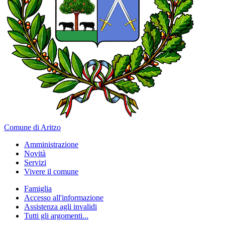
Comune di Aritzo
Amministrazione
Novità
Servizi
Vivere il comune
Famiglia
Accesso all'informazione
Assistenza agli invalidi
Tutti gli argomenti...