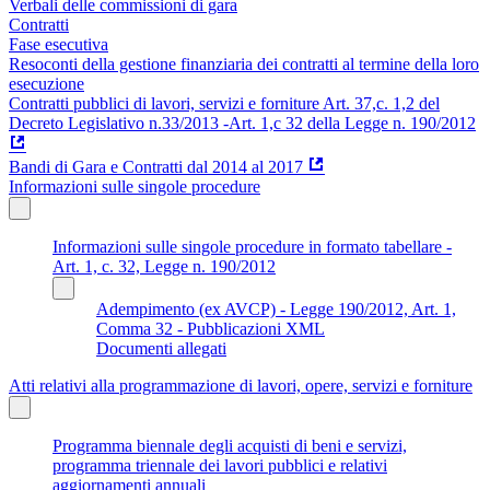
Verbali delle commissioni di gara
Contratti
Fase esecutiva
Resoconti della gestione finanziaria dei contratti al termine della loro
esecuzione
Contratti pubblici di lavori, servizi e forniture Art. 37,c. 1,2 del
Decreto Legislativo n.33/2013 -Art. 1,c 32 della Legge n. 190/2012
Bandi di Gara e Contratti dal 2014 al 2017
Informazioni sulle singole procedure
Informazioni sulle singole procedure in formato tabellare -
Art. 1, c. 32, Legge n. 190/2012
Adempimento (ex AVCP) - Legge 190/2012, Art. 1,
Comma 32 - Pubblicazioni XML
Documenti allegati
Atti relativi alla programmazione di lavori, opere, servizi e forniture
Programma biennale degli acquisti di beni e servizi,
programma triennale dei lavori pubblici e relativi
aggiornamenti annuali