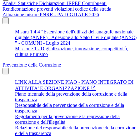
Analisi Statistiche Dichiarazioni IRPEF Contribuenti
Rendicontazione proventi violazioni codice della strada
Attuazione misure PNRR - PA DIGITALE 2026
Misura 1.4.4 "Estensione dell'utilizzi dell'anagrafe nazionale
digitale (ANPR) - Adesione allo Stato Civile digitale (ANSC)
" - COMUNI - Luglio 2024
Missione 1 - Digitalizzazione, innovazione, competitività,
cultura e turismo
Prevenzione della Corruzione
LINK ALLA SEZIONE PIAO - PIANO INTEGRATO DI
ATTIVITA' E ORGANIZZAZIONE
Piano triennale della prevenzione della corruzione e della
trasparenza
Responsabile della prevenzione della corruzione e della
trasparenza
Regolamenti per la prevenzione e la repressione della
corruzione e dell'illegalità
Relazione del responsabile della prevenzione della corruzione
e della trasparenza