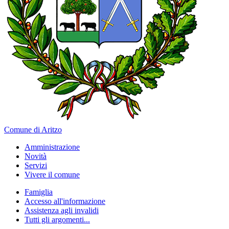
Comune di Aritzo
Amministrazione
Novità
Servizi
Vivere il comune
Famiglia
Accesso all'informazione
Assistenza agli invalidi
Tutti gli argomenti...