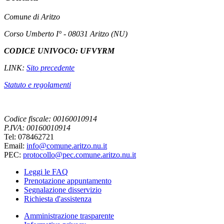
Comune di Aritzo
Corso Umberto I° - 08031 Aritzo (NU)
CODICE UNIVOCO: UFVYRM
LINK:
Sito precedente
Statuto e regolamenti
Codice fiscale: 00160010914
P.IVA: 00160010914
Tel: 078462721
Email:
info@comune.aritzo.nu.it
PEC:
protocollo@pec.comune.aritzo.nu.it
Leggi le FAQ
Prenotazione appuntamento
Segnalazione disservizio
Richiesta d'assistenza
Amministrazione trasparente