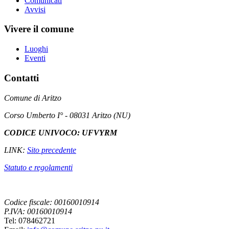
Comunicati
Avvisi
Vivere il comune
Luoghi
Eventi
Contatti
Comune di Aritzo
Corso Umberto I° - 08031 Aritzo (NU)
CODICE UNIVOCO: UFVYRM
LINK:
Sito precedente
Statuto e regolamenti
Codice fiscale: 00160010914
P.IVA: 00160010914
Tel: 078462721