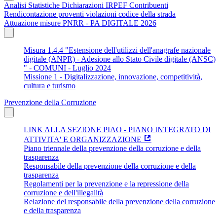
Analisi Statistiche Dichiarazioni IRPEF Contribuenti
Rendicontazione proventi violazioni codice della strada
Attuazione misure PNRR - PA DIGITALE 2026
Misura 1.4.4 "Estensione dell'utilizzi dell'anagrafe nazionale
digitale (ANPR) - Adesione allo Stato Civile digitale (ANSC)
" - COMUNI - Luglio 2024
Missione 1 - Digitalizzazione, innovazione, competitività,
cultura e turismo
Prevenzione della Corruzione
LINK ALLA SEZIONE PIAO - PIANO INTEGRATO DI
ATTIVITA' E ORGANIZZAZIONE
Piano triennale della prevenzione della corruzione e della
trasparenza
Responsabile della prevenzione della corruzione e della
trasparenza
Regolamenti per la prevenzione e la repressione della
corruzione e dell'illegalità
Relazione del responsabile della prevenzione della corruzione
e della trasparenza