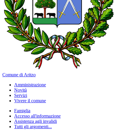
Comune di Aritzo
Amministrazione
Novità
Servizi
Vivere il comune
Famiglia
Accesso all'informazione
Assistenza agli invalidi
Tutti gli argomenti...