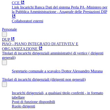
CCE
Link Incarichi Banca Dati del sistema Perla PA -Ministero per
la Pubblica Amministrazione - Anagrafe delle Prestazioni DIP
Collaboratori esterni
Personale
DUP
PIAO - PIANO INTEGRATO DI ATTIVITA' E
ORGANIZZAZIONE
Titolari di incarichi dirigenziali amministrativi di vertice ( dirigenti
generali)
Segretario comunale a scavalco Dottor Alessandro Murana
Titolari di incarichi dirigenziali (dirigenti non generali)
Incarichi dirigenziali, a qualsiasi titolo conferiti - in formato
tabellare
Posti di funzione disponibili
Ruolo dirigenti