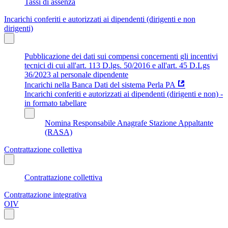
Tassi di assenza
Incarichi conferiti e autorizzati ai dipendenti (dirigenti e non
dirigenti)
Pubblicazione dei dati sui compensi concernenti gli incentivi
tecnici di cui all'art. 113 D.lgs. 50/2016 e all'art. 45 D.Lgs
36/2023 al personale dipendente
Incarichi nella Banca Dati del sistema Perla PA
Incarichi conferiti e autorizzati ai dipendenti (dirigenti e non) -
in formato tabellare
Nomina Responsabile Anagrafe Stazione Appaltante
(RASA)
Contrattazione collettiva
Contrattazione collettiva
Contrattazione integrativa
OIV