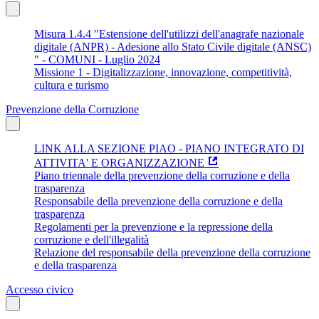
Misura 1.4.4 "Estensione dell'utilizzi dell'anagrafe nazionale
digitale (ANPR) - Adesione allo Stato Civile digitale (ANSC)
" - COMUNI - Luglio 2024
Missione 1 - Digitalizzazione, innovazione, competitività,
cultura e turismo
Prevenzione della Corruzione
LINK ALLA SEZIONE PIAO - PIANO INTEGRATO DI
ATTIVITA' E ORGANIZZAZIONE
Piano triennale della prevenzione della corruzione e della
trasparenza
Responsabile della prevenzione della corruzione e della
trasparenza
Regolamenti per la prevenzione e la repressione della
corruzione e dell'illegalità
Relazione del responsabile della prevenzione della corruzione
e della trasparenza
Accesso civico