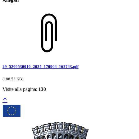
Allegati
29_5200530010_2024_170904_162743.pdf
(188.53 KB)
Visite alla pagina:
130