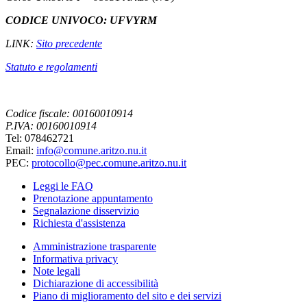
CODICE UNIVOCO: UFVYRM
LINK:
Sito precedente
Statuto e regolamenti
Codice fiscale: 00160010914
P.IVA: 00160010914
Tel: 078462721
Email:
info@comune.aritzo.nu.it
PEC:
protocollo@pec.comune.aritzo.nu.it
Leggi le FAQ
Prenotazione appuntamento
Segnalazione disservizio
Richiesta d'assistenza
Amministrazione trasparente
Informativa privacy
Note legali
Dichiarazione di accessibilità
Piano di miglioramento del sito e dei servizi