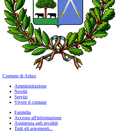
Comune di Aritzo
Amministrazione
Novità
Servizi
Vivere il comune
Famiglia
Accesso all'informazione
Assistenza agli invalidi
Tutti gli argomenti...