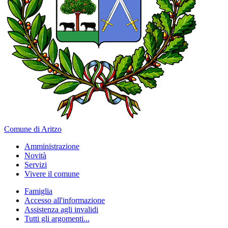
Comune di Aritzo
Amministrazione
Novità
Servizi
Vivere il comune
Famiglia
Accesso all'informazione
Assistenza agli invalidi
Tutti gli argomenti...