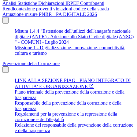
Analisi Statistiche Dichiarazioni IRPEF Contribuenti
Rendicontazione proventi violazioni codice della strada
Attuazione misure PNRR - PA DIGITALE 2026
Misura 1.4.4 "Estensione dell'utilizzi dell'anagrafe nazionale
digitale (ANPR) - Adesione allo Stato Civile digitale (ANSC)
" - COMUNI - Luglio 2024
Missione 1 - Digitalizzazione, innovazione, competitività,
cultura e turismo
Prevenzione della Corruzione
LINK ALLA SEZIONE PIAO - PIANO INTEGRATO DI
ATTIVITA' E ORGANIZZAZIONE
Piano triennale della prevenzione della corruzione e della
trasparenza
Responsabile della prevenzione della corruzione e della
trasparenza
Regolamenti per la prevenzione e la repressione della
corruzione e dell'illegalità
Relazione del responsabile della prevenzione della corruzione
e della trasparenza