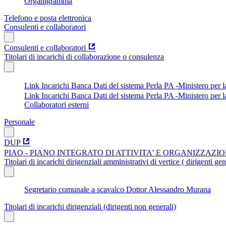
Organigramma
Telefono e posta elettronica
Consulenti e collaboratori
Consulenti e collaboratori
Titolari di incarichi di collaborazione o consulenza
Link Incarichi Banca Dati del sistema Perla PA -Ministero per
Link Incarichi Banca Dati del sistema Perla PA -Ministero per 
Collaboratori esterni
Personale
DUP
PIAO - PIANO INTEGRATO DI ATTIVITA' E ORGANIZZAZI
Titolari di incarichi dirigenziali amministrativi di vertice ( dirigenti gen
Segretario comunale a scavalco Dottor Alessandro Murana
Titolari di incarichi dirigenziali (dirigenti non generali)