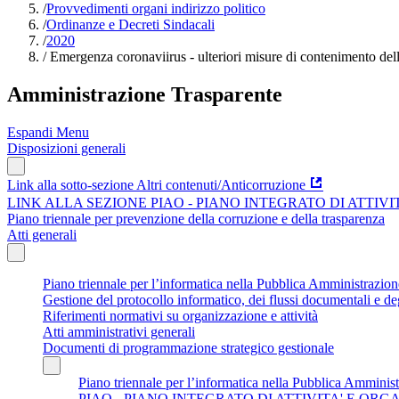
/
Provvedimenti organi indirizzo politico
/
Ordinanze e Decreti Sindacali
/
2020
/
Emergenza coronaviirus - ulteriori misure di contenimento dell'
Amministrazione Trasparente
Espandi Menu
Disposizioni generali
Link alla sotto-sezione Altri contenuti/Anticorruzione
LINK ALLA SEZIONE PIAO - PIANO INTEGRATO DI ATTIV
Piano triennale per prevenzione della corruzione e della trasparenza
Atti generali
Piano triennale per l’informatica nella Pubblica Amministrazi
Gestione del protocollo informatico, dei flussi documentali e deg
Riferimenti normativi su organizzazione e attività
Atti amministrativi generali
Documenti di programmazione strategico gestionale
Piano triennale per l’informatica nella Pubblica Amminis
PIAO - PIANO INTEGRATO DI ATTIVITA' E OR