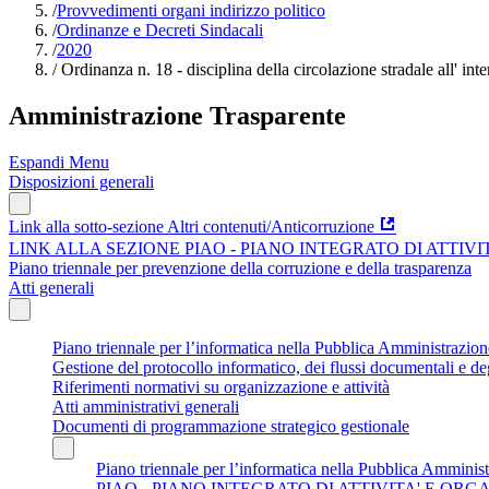
/
Provvedimenti organi indirizzo politico
/
Ordinanze e Decreti Sindacali
/
2020
/
Ordinanza n. 18 - disciplina della circolazione stradale all' inte
Amministrazione Trasparente
Espandi Menu
Disposizioni generali
Link alla sotto-sezione Altri contenuti/Anticorruzione
LINK ALLA SEZIONE PIAO - PIANO INTEGRATO DI ATTIV
Piano triennale per prevenzione della corruzione e della trasparenza
Atti generali
Piano triennale per l’informatica nella Pubblica Amministrazi
Gestione del protocollo informatico, dei flussi documentali e deg
Riferimenti normativi su organizzazione e attività
Atti amministrativi generali
Documenti di programmazione strategico gestionale
Piano triennale per l’informatica nella Pubblica Amminis
PIAO - PIANO INTEGRATO DI ATTIVITA' E OR