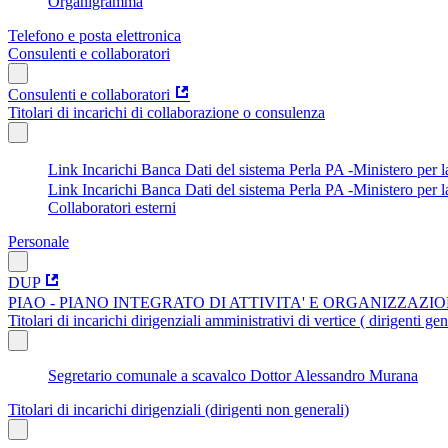
Organigramma
Telefono e posta elettronica
Consulenti e collaboratori
Consulenti e collaboratori
Titolari di incarichi di collaborazione o consulenza
Link Incarichi Banca Dati del sistema Perla PA -Ministero per
Link Incarichi Banca Dati del sistema Perla PA -Ministero per 
Collaboratori esterni
Personale
DUP
PIAO - PIANO INTEGRATO DI ATTIVITA' E ORGANIZZAZI
Titolari di incarichi dirigenziali amministrativi di vertice ( dirigenti gen
Segretario comunale a scavalco Dottor Alessandro Murana
Titolari di incarichi dirigenziali (dirigenti non generali)