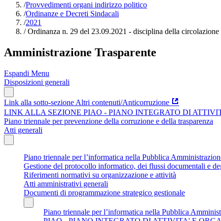
/
Provvedimenti organi indirizzo politico
/
Ordinanze e Decreti Sindacali
/
2021
/
Ordinanza n. 29 del 23.09.2021 - disciplina della circolazione st
Amministrazione Trasparente
Espandi Menu
Disposizioni generali
Link alla sotto-sezione Altri contenuti/Anticorruzione
LINK ALLA SEZIONE PIAO - PIANO INTEGRATO DI ATTIV
Piano triennale per prevenzione della corruzione e della trasparenza
Atti generali
Piano triennale per l’informatica nella Pubblica Amministrazi
Gestione del protocollo informatico, dei flussi documentali e deg
Riferimenti normativi su organizzazione e attività
Atti amministrativi generali
Documenti di programmazione strategico gestionale
Piano triennale per l’informatica nella Pubblica Amminis
PIAO - PIANO INTEGRATO DI ATTIVITA' E OR