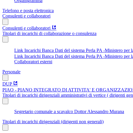
Organigramma
Telefono e posta elettronica
Consulenti e collaboratori
Consulenti e collaboratori
Titolari di incarichi di collaborazione o consulenza
Link Incarichi Banca Dati del sistema Perla PA -Ministero per
Link Incarichi Banca Dati del sistema Perla PA -Ministero per 
Collaboratori esterni
Personale
DUP
PIAO - PIANO INTEGRATO DI ATTIVITA' E ORGANIZZAZI
Titolari di incarichi dirigenziali amministrativi di vertice ( dirigenti gen
Segretario comunale a scavalco Dottor Alessandro Murana
Titolari di incarichi dirigenziali (dirigenti non generali)