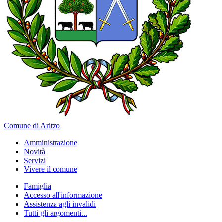
Comune di Aritzo
Amministrazione
Novità
Servizi
Vivere il comune
Famiglia
Accesso all'informazione
Assistenza agli invalidi
Tutti gli argomenti...