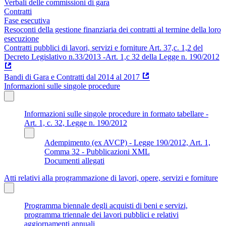
Verbali delle commissioni di gara
Contratti
Fase esecutiva
Resoconti della gestione finanziaria dei contratti al termine della loro
esecuzione
Contratti pubblici di lavori, servizi e forniture Art. 37,c. 1,2 del
Decreto Legislativo n.33/2013 -Art. 1,c 32 della Legge n. 190/2012
Bandi di Gara e Contratti dal 2014 al 2017
Informazioni sulle singole procedure
Informazioni sulle singole procedure in formato tabellare -
Art. 1, c. 32, Legge n. 190/2012
Adempimento (ex AVCP) - Legge 190/2012, Art. 1,
Comma 32 - Pubblicazioni XML
Documenti allegati
Atti relativi alla programmazione di lavori, opere, servizi e forniture
Programma biennale degli acquisti di beni e servizi,
programma triennale dei lavori pubblici e relativi
aggiornamenti annuali