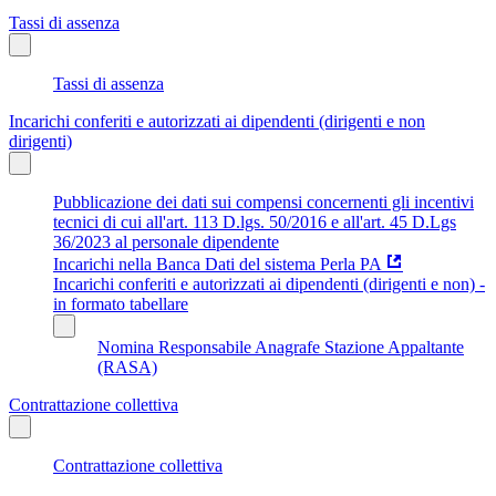
Tassi di assenza
Tassi di assenza
Incarichi conferiti e autorizzati ai dipendenti (dirigenti e non
dirigenti)
Pubblicazione dei dati sui compensi concernenti gli incentivi
tecnici di cui all'art. 113 D.lgs. 50/2016 e all'art. 45 D.Lgs
36/2023 al personale dipendente
Incarichi nella Banca Dati del sistema Perla PA
Incarichi conferiti e autorizzati ai dipendenti (dirigenti e non) -
in formato tabellare
Nomina Responsabile Anagrafe Stazione Appaltante
(RASA)
Contrattazione collettiva
Contrattazione collettiva