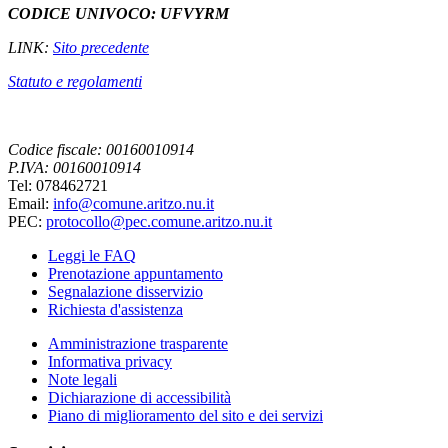
CODICE UNIVOCO: UFVYRM
LINK:
Sito precedente
Statuto e regolamenti
Codice fiscale: 00160010914
P.IVA: 00160010914
Tel: 078462721
Email:
info@comune.aritzo.nu.it
PEC:
protocollo@pec.comune.aritzo.nu.it
Leggi le FAQ
Prenotazione appuntamento
Segnalazione disservizio
Richiesta d'assistenza
Amministrazione trasparente
Informativa privacy
Note legali
Dichiarazione di accessibilità
Piano di miglioramento del sito e dei servizi