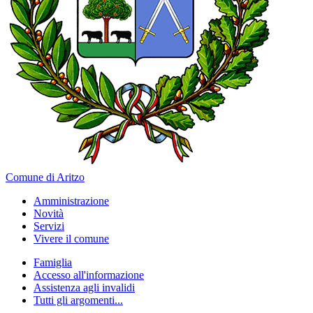
Comune di Aritzo
Amministrazione
Novità
Servizi
Vivere il comune
Famiglia
Accesso all'informazione
Assistenza agli invalidi
Tutti gli argomenti...