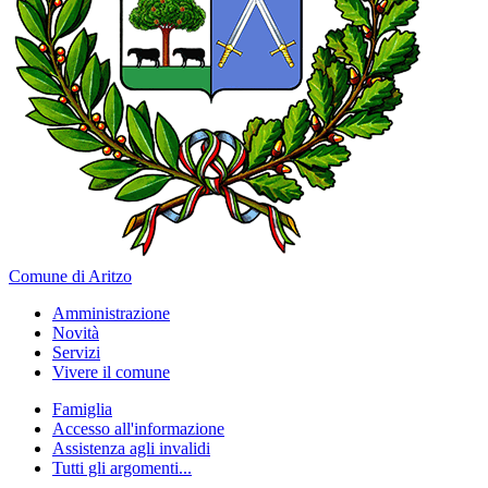
Comune di Aritzo
Amministrazione
Novità
Servizi
Vivere il comune
Famiglia
Accesso all'informazione
Assistenza agli invalidi
Tutti gli argomenti...