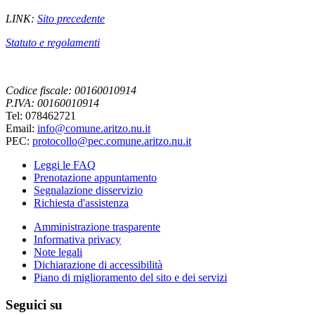
LINK:
Sito precedente
Statuto e regolamenti
Codice fiscale: 00160010914
P.IVA: 00160010914
Tel: 078462721
Email:
info@comune.aritzo.nu.it
PEC:
protocollo@pec.comune.aritzo.nu.it
Leggi le FAQ
Prenotazione appuntamento
Segnalazione disservizio
Richiesta d'assistenza
Amministrazione trasparente
Informativa privacy
Note legali
Dichiarazione di accessibilità
Piano di miglioramento del sito e dei servizi
Seguici su