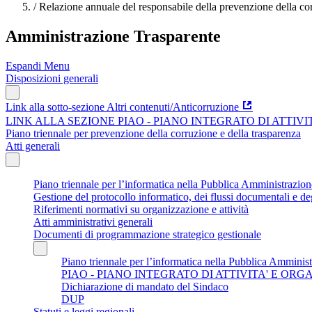
/
Relazione annuale del responsabile della prevenzione della cor
Amministrazione Trasparente
Espandi Menu
Disposizioni generali
Link alla sotto-sezione Altri contenuti/Anticorruzione
LINK ALLA SEZIONE PIAO - PIANO INTEGRATO DI ATTIV
Piano triennale per prevenzione della corruzione e della trasparenza
Atti generali
Piano triennale per l’informatica nella Pubblica Amministrazi
Gestione del protocollo informatico, dei flussi documentali e deg
Riferimenti normativi su organizzazione e attività
Atti amministrativi generali
Documenti di programmazione strategico gestionale
Piano triennale per l’informatica nella Pubblica Amminis
PIAO - PIANO INTEGRATO DI ATTIVITA' E OR
Dichiarazione di mandato del Sindaco
DUP
Statuti e leggi regionali