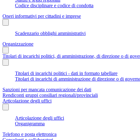
Codice disciplinare e codice di condotta
Oneri informativi per cittadini e imprese
Scadenzario obblighi amministrativi
Organizzazione
Titolari di incarichi politici, di amministrazione, di direzione o di gov
Titolari di incarichi politici - dati in formato tabellare
Titolari di incarichi di amministrazione di direzione o di govern
Sanzioni per mancata comunicazione dei dati
Rendiconti gruppi consiliari regionali/provinciali
Articolazione degli uffici
Articolazione degli uffici
Organigramma
Telefono e posta elettronica
Consulenti e collaboratori