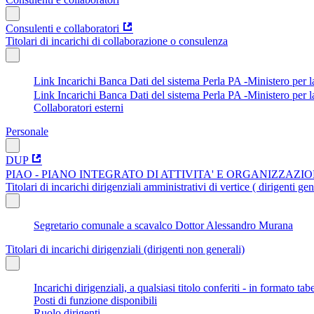
Consulenti e collaboratori
Titolari di incarichi di collaborazione o consulenza
Link Incarichi Banca Dati del sistema Perla PA -Ministero per
Link Incarichi Banca Dati del sistema Perla PA -Ministero per 
Collaboratori esterni
Personale
DUP
PIAO - PIANO INTEGRATO DI ATTIVITA' E ORGANIZZAZI
Titolari di incarichi dirigenziali amministrativi di vertice ( dirigenti gen
Segretario comunale a scavalco Dottor Alessandro Murana
Titolari di incarichi dirigenziali (dirigenti non generali)
Incarichi dirigenziali, a qualsiasi titolo conferiti - in formato tab
Posti di funzione disponibili
Ruolo dirigenti