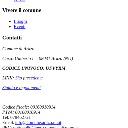
Vivere il comune
Luoghi
Eventi
Contatti
Comune di Aritzo
Corso Umberto I° - 08031 Aritzo (NU)
CODICE UNIVOCO: UFVYRM
LINK:
Sito precedente
Statuto e regolamenti
Codice fiscale: 00160010914
P.IVA: 00160010914
Tel: 078462721
Email:
info@comune.aritzo.nu.it
PEC:
protocollo@pec.comune.aritzo.nu.it