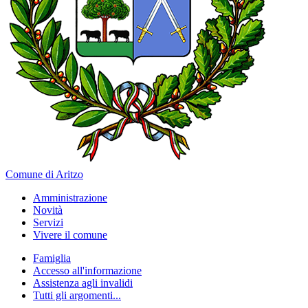
Comune di Aritzo
Amministrazione
Novità
Servizi
Vivere il comune
Famiglia
Accesso all'informazione
Assistenza agli invalidi
Tutti gli argomenti...