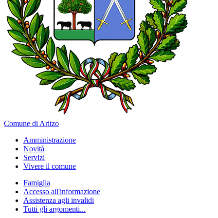
Comune di Aritzo
Amministrazione
Novità
Servizi
Vivere il comune
Famiglia
Accesso all'informazione
Assistenza agli invalidi
Tutti gli argomenti...