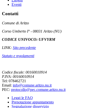
Luoghi
Eventi
Contatti
Comune di Aritzo
Corso Umberto I° - 08031 Aritzo (NU)
CODICE UNIVOCO: UFVYRM
LINK:
Sito precedente
Statuto e regolamenti
Codice fiscale: 00160010914
P.IVA: 00160010914
Tel: 078462721
Email:
info@comune.aritzo.nu.it
PEC:
protocollo@pec.comune.aritzo.nu.it
Leggi le FAQ
Prenotazione appuntamento
Segnalazione disservizio