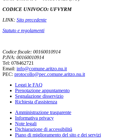
CODICE UNIVOCO: UFVYRM
LINK:
Sito precedente
Statuto e regolamenti
Codice fiscale: 00160010914
P.IVA: 00160010914
Tel: 078462721
Email:
info@comune.aritzo.nu.it
PEC:
protocollo@pec.comune.aritzo.nu.it
Leggi le FAQ
Prenotazione appuntamento
Segnalazione disservizio
Richiesta d'assistenza
Amministrazione trasparente
Informativa privacy
Note legali
Dichiarazione di accessibilità
Piano di miglioramento del sito e dei servizi