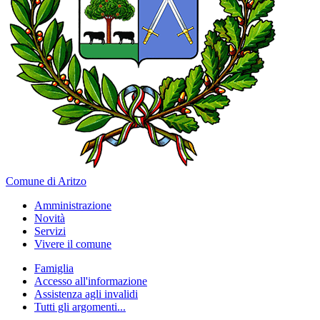
Comune di Aritzo
Amministrazione
Novità
Servizi
Vivere il comune
Famiglia
Accesso all'informazione
Assistenza agli invalidi
Tutti gli argomenti...