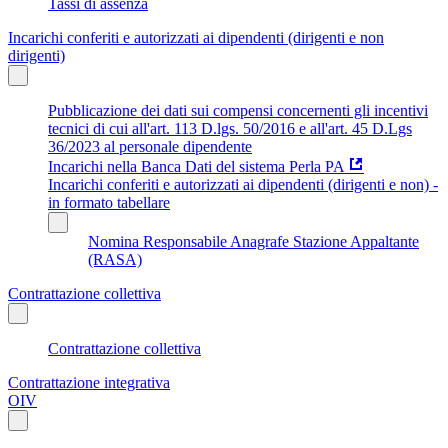
Tassi di assenza
Incarichi conferiti e autorizzati ai dipendenti (dirigenti e non
dirigenti)
Pubblicazione dei dati sui compensi concernenti gli incentivi
tecnici di cui all'art. 113 D.lgs. 50/2016 e all'art. 45 D.Lgs
36/2023 al personale dipendente
Incarichi nella Banca Dati del sistema Perla PA
Incarichi conferiti e autorizzati ai dipendenti (dirigenti e non) -
in formato tabellare
Nomina Responsabile Anagrafe Stazione Appaltante
(RASA)
Contrattazione collettiva
Contrattazione collettiva
Contrattazione integrativa
OIV