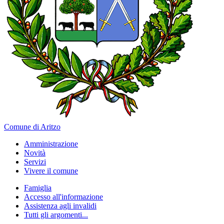
Comune di Aritzo
Amministrazione
Novità
Servizi
Vivere il comune
Famiglia
Accesso all'informazione
Assistenza agli invalidi
Tutti gli argomenti...