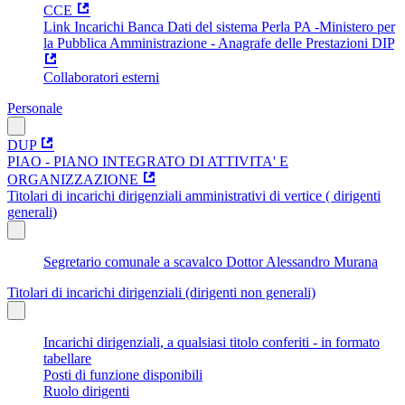
CCE
Link Incarichi Banca Dati del sistema Perla PA -Ministero per
la Pubblica Amministrazione - Anagrafe delle Prestazioni DIP
Collaboratori esterni
Personale
DUP
PIAO - PIANO INTEGRATO DI ATTIVITA' E
ORGANIZZAZIONE
Titolari di incarichi dirigenziali amministrativi di vertice ( dirigenti
generali)
Segretario comunale a scavalco Dottor Alessandro Murana
Titolari di incarichi dirigenziali (dirigenti non generali)
Incarichi dirigenziali, a qualsiasi titolo conferiti - in formato
tabellare
Posti di funzione disponibili
Ruolo dirigenti