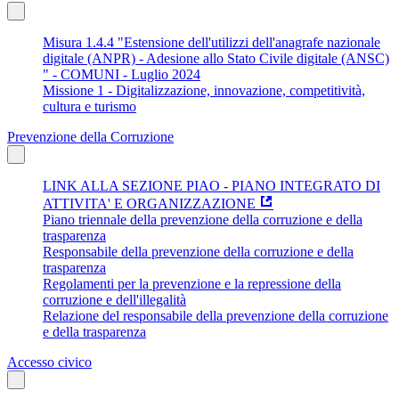
Misura 1.4.4 "Estensione dell'utilizzi dell'anagrafe nazionale
digitale (ANPR) - Adesione allo Stato Civile digitale (ANSC)
" - COMUNI - Luglio 2024
Missione 1 - Digitalizzazione, innovazione, competitività,
cultura e turismo
Prevenzione della Corruzione
LINK ALLA SEZIONE PIAO - PIANO INTEGRATO DI
ATTIVITA' E ORGANIZZAZIONE
Piano triennale della prevenzione della corruzione e della
trasparenza
Responsabile della prevenzione della corruzione e della
trasparenza
Regolamenti per la prevenzione e la repressione della
corruzione e dell'illegalità
Relazione del responsabile della prevenzione della corruzione
e della trasparenza
Accesso civico