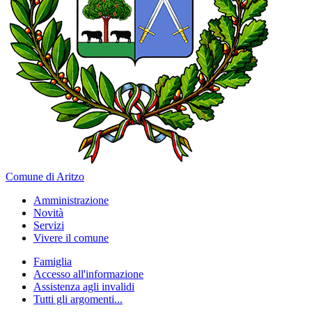
Comune di Aritzo
Amministrazione
Novità
Servizi
Vivere il comune
Famiglia
Accesso all'informazione
Assistenza agli invalidi
Tutti gli argomenti...