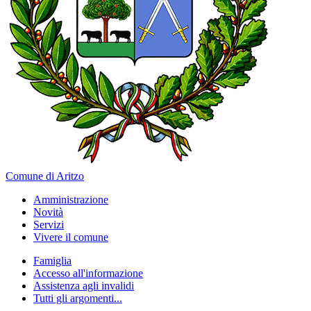
Comune di Aritzo
Amministrazione
Novità
Servizi
Vivere il comune
Famiglia
Accesso all'informazione
Assistenza agli invalidi
Tutti gli argomenti...