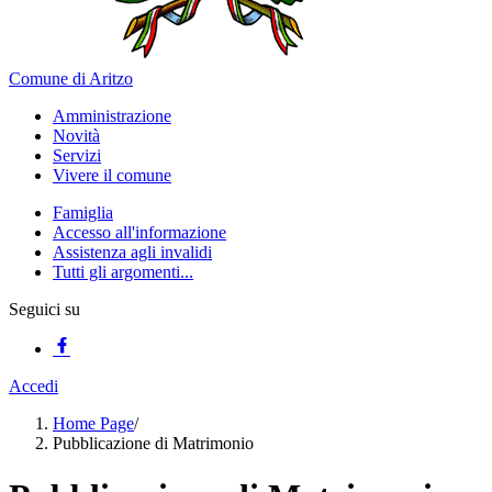
Comune di Aritzo
Amministrazione
Novità
Servizi
Vivere il comune
Famiglia
Accesso all'informazione
Assistenza agli invalidi
Tutti gli argomenti...
Seguici su
Accedi
Home Page
/
Pubblicazione di Matrimonio