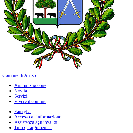
Comune di Aritzo
Amministrazione
Novità
Servizi
Vivere il comune
Famiglia
Accesso all'informazione
Assistenza agli invalidi
Tutti gli argomenti...