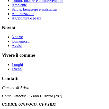
Tributi, finanze e contravvenzioni
Ambiente
Salute, benessere e assistenza
Autorizzazioni
Agricoltura e pesca
Novità
Notizie
Comunicati
Avvisi
Vivere il comune
Luoghi
Eventi
Contatti
Comune di Aritzo
Corso Umberto I° - 08031 Aritzo (NU)
CODICE UNIVOCO: UFVYRM