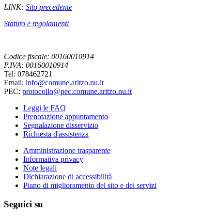
LINK:
Sito precedente
Statuto e regolamenti
Codice fiscale: 00160010914
P.IVA: 00160010914
Tel: 078462721
Email:
info@comune.aritzo.nu.it
PEC:
protocollo@pec.comune.aritzo.nu.it
Leggi le FAQ
Prenotazione appuntamento
Segnalazione disservizio
Richiesta d'assistenza
Amministrazione trasparente
Informativa privacy
Note legali
Dichiarazione di accessibilità
Piano di miglioramento del sito e dei servizi
Seguici su