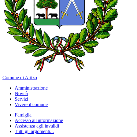
Comune di Aritzo
Amministrazione
Novità
Servizi
Vivere il comune
Famiglia
Accesso all'informazione
Assistenza agli invalidi
Tutti gli argomenti...