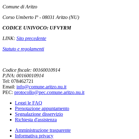
Comune di Aritzo
Corso Umberto I° - 08031 Aritzo (NU)
CODICE UNIVOCO: UFVYRM
LINK:
Sito precedente
Statuto e regolamenti
Codice fiscale: 00160010914
P.IVA: 00160010914
Tel: 078462721
Email:
info@comune.aritzo.nu.it
PEC:
protocollo@pec.comune.aritzo.nu.it
Leggi le FAQ
Prenotazione appuntamento
Segnalazione disservizio
Richiesta d'assistenza
Amministrazione trasparente
Informativa privacy