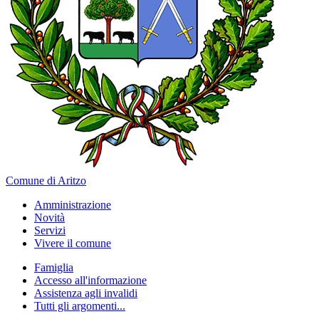
Comune di Aritzo
Amministrazione
Novità
Servizi
Vivere il comune
Famiglia
Accesso all'informazione
Assistenza agli invalidi
Tutti gli argomenti...