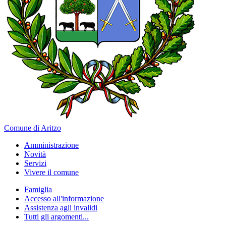
Comune di Aritzo
Amministrazione
Novità
Servizi
Vivere il comune
Famiglia
Accesso all'informazione
Assistenza agli invalidi
Tutti gli argomenti...