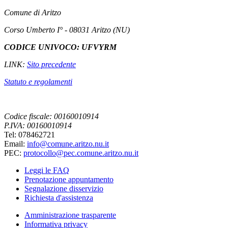
Comune di Aritzo
Corso Umberto I° - 08031 Aritzo (NU)
CODICE UNIVOCO: UFVYRM
LINK:
Sito precedente
Statuto e regolamenti
Codice fiscale: 00160010914
P.IVA: 00160010914
Tel: 078462721
Email:
info@comune.aritzo.nu.it
PEC:
protocollo@pec.comune.aritzo.nu.it
Leggi le FAQ
Prenotazione appuntamento
Segnalazione disservizio
Richiesta d'assistenza
Amministrazione trasparente
Informativa privacy